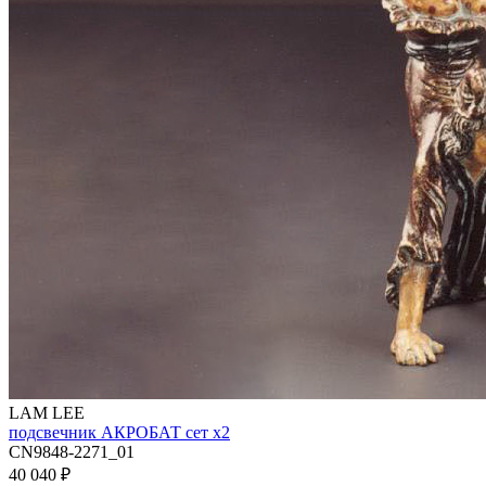
LAM LEE
подсвечник АКРОБАТ сет х2
CN9848-2271_01
40 040
₽