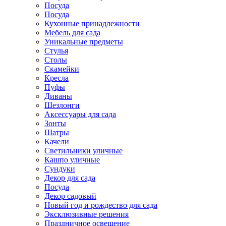
Посуда
Посуда
Кухонные принадлежности
Мебель для сада
Уникальные предметы
Стулья
Столы
Скамейки
Кресла
Пуфы
Диваны
Шезлонги
Аксессуары для сада
Зонты
Шатры
Качели
Cветильники уличные
Кашпо уличные
Сундуки
Декор для сада
Посуда
Декор садовый
Новый год и рождество для сада
Эксклюзивные решения
Праздничное освещение