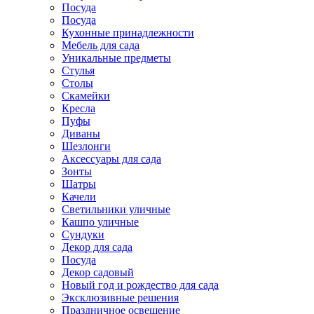
Посуда
Посуда
Кухонные принадлежности
Мебель для сада
Уникальные предметы
Стулья
Столы
Скамейки
Кресла
Пуфы
Диваны
Шезлонги
Аксессуары для сада
Зонты
Шатры
Качели
Cветильники уличные
Кашпо уличные
Сундуки
Декор для сада
Посуда
Декор садовый
Новый год и рождество для сада
Эксклюзивные решения
Праздничное освещение