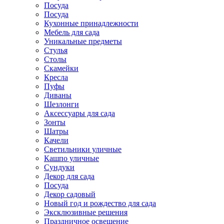
Посуда
Посуда
Кухонные принадлежности
Мебель для сада
Уникальные предметы
Стулья
Столы
Скамейки
Кресла
Пуфы
Диваны
Шезлонги
Аксессуары для сада
Зонты
Шатры
Качели
Cветильники уличные
Кашпо уличные
Сундуки
Декор для сада
Посуда
Декор садовый
Новый год и рождество для сада
Эксклюзивные решения
Праздничное освещение