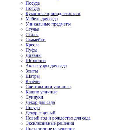
Посуда
Посуда
Кухонные принадлежности
Мебель для сада
Уникальные предметы
Стулья
Столы
Скамейки
Кресла
Пуфы
Диваны
Шезлонги
Аксессуары для сада
Зонты
Шатры
Качели
Cветильники уличные
Кашпо уличные
Сундуки
Декор для сада
Посуда
Декор садовый
Новый год и рождество для сада
Эксклюзивные решения
Праздничное освещение