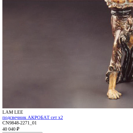
LAM LEE
подсвечник АКРОБАТ сет х2
CN9848-2271_01
40 040
₽