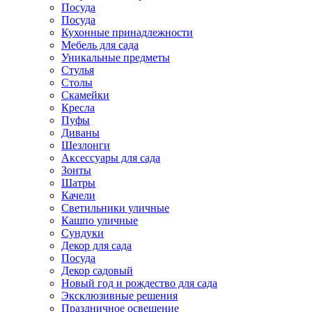
Посуда
Посуда
Кухонные принадлежности
Мебель для сада
Уникальные предметы
Стулья
Столы
Скамейки
Кресла
Пуфы
Диваны
Шезлонги
Аксессуары для сада
Зонты
Шатры
Качели
Cветильники уличные
Кашпо уличные
Сундуки
Декор для сада
Посуда
Декор садовый
Новый год и рождество для сада
Эксклюзивные решения
Праздничное освещение