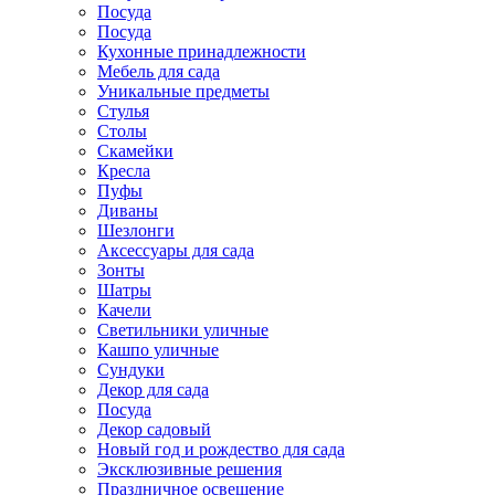
Посуда
Посуда
Кухонные принадлежности
Мебель для сада
Уникальные предметы
Стулья
Столы
Скамейки
Кресла
Пуфы
Диваны
Шезлонги
Аксессуары для сада
Зонты
Шатры
Качели
Cветильники уличные
Кашпо уличные
Сундуки
Декор для сада
Посуда
Декор садовый
Новый год и рождество для сада
Эксклюзивные решения
Праздничное освещение