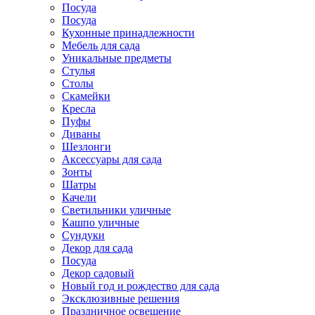
Посуда
Посуда
Кухонные принадлежности
Мебель для сада
Уникальные предметы
Стулья
Столы
Скамейки
Кресла
Пуфы
Диваны
Шезлонги
Аксессуары для сада
Зонты
Шатры
Качели
Cветильники уличные
Кашпо уличные
Сундуки
Декор для сада
Посуда
Декор садовый
Новый год и рождество для сада
Эксклюзивные решения
Праздничное освещение