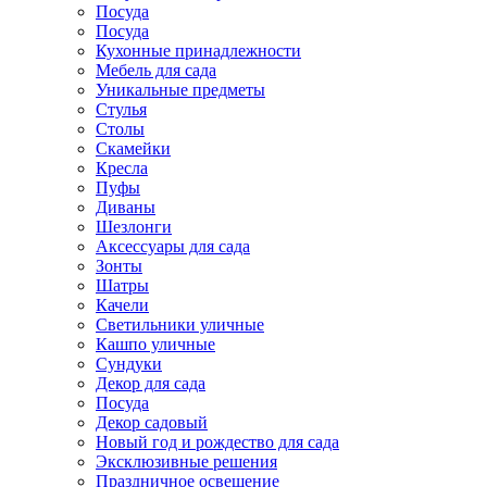
Посуда
Посуда
Кухонные принадлежности
Мебель для сада
Уникальные предметы
Стулья
Столы
Скамейки
Кресла
Пуфы
Диваны
Шезлонги
Аксессуары для сада
Зонты
Шатры
Качели
Cветильники уличные
Кашпо уличные
Сундуки
Декор для сада
Посуда
Декор садовый
Новый год и рождество для сада
Эксклюзивные решения
Праздничное освещение