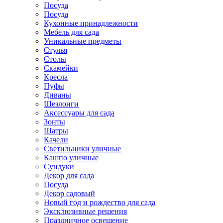
Посуда
Посуда
Кухонные принадлежности
Мебель для сада
Уникальные предметы
Стулья
Столы
Скамейки
Кресла
Пуфы
Диваны
Шезлонги
Аксессуары для сада
Зонты
Шатры
Качели
Cветильники уличные
Кашпо уличные
Сундуки
Декор для сада
Посуда
Декор садовый
Новый год и рождество для сада
Эксклюзивные решения
Праздничное освещение