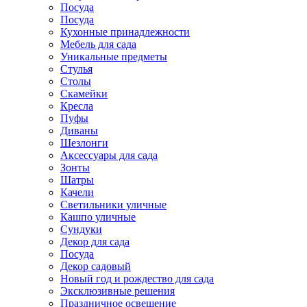
Посуда
Посуда
Кухонные принадлежности
Мебель для сада
Уникальные предметы
Стулья
Столы
Скамейки
Кресла
Пуфы
Диваны
Шезлонги
Аксессуары для сада
Зонты
Шатры
Качели
Cветильники уличные
Кашпо уличные
Сундуки
Декор для сада
Посуда
Декор садовый
Новый год и рождество для сада
Эксклюзивные решения
Праздничное освещение