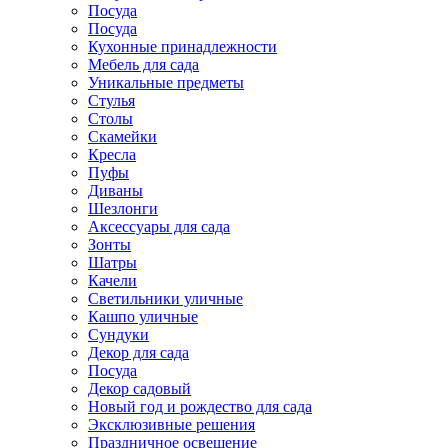
Посуда
Посуда
Кухонные принадлежности
Мебель для сада
Уникальные предметы
Стулья
Столы
Скамейки
Кресла
Пуфы
Диваны
Шезлонги
Аксессуары для сада
Зонты
Шатры
Качели
Cветильники уличные
Кашпо уличные
Сундуки
Декор для сада
Посуда
Декор садовый
Новый год и рождество для сада
Эксклюзивные решения
Праздничное освещение