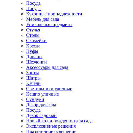
Посуда
Посуда
Кухонные принадлежности
Мебель для сада
Уникальные предметы
Стулья
Столы
Скамейки
Кресла
Пуфы
Диваны
Шезлонги
Аксессуары для сада
Зонты
Шатры
Качели
Cветильники уличные
Кашпо уличные
Сундуки
Декор для сада
Посуда
Декор садовый
Новый год и рождество для сада
Эксклюзивные решения
Праздничное освещение