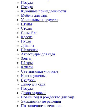
Посуда
Посуда
Кухонные принадлежности
Мебель для сада
Уникальные предметы
Стулья
Столы
Скамейки
Кресла
Пуфы
Диваны
Шезлонги
Аксессуары для сада
Зонты
Шатры
Качели
Cветильники уличные
Кашпо уличные
Сундуки
Декор для сада
Посуда
Декор садовый
Новый год и рождество для сада
Эксклюзивные решения
Праздничное освещение