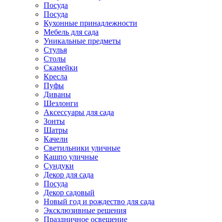
Посуда
Посуда
Кухонные принадлежности
Мебель для сада
Уникальные предметы
Стулья
Столы
Скамейки
Кресла
Пуфы
Диваны
Шезлонги
Аксессуары для сада
Зонты
Шатры
Качели
Cветильники уличные
Кашпо уличные
Сундуки
Декор для сада
Посуда
Декор садовый
Новый год и рождество для сада
Эксклюзивные решения
Праздничное освещение