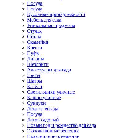
Посуда
Посуда
Кухонные принадлежности
Мебель для сада
Уникальные предметы
Стулья
Столы
Скамейки
Кресла
Пуфы
Диваны
Шезлонги
Аксессуары для сада
Зонты
Шатры
Качели
Cветильники уличные
Кашпо уличные
Сундуки
Декор для сада
Посуда
Декор садовый
Новый год и рождество для сада
Эксклюзивные решения
Праздничное освещение