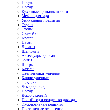
Посуда
Посуда
Кухонные принадлежности
Мебель для сада
Уникальные предметы
Стулья
Столы
Скамейки
Кресла
Пуфы
Диваны
Шезлонги
Аксессуары для сада
Зонты
Шатры
Качели
Cветильники уличные
Кашпо уличные
Сундуки
Декор для сада
Посуда
Декор садовый
Новый год и рождество для сада
Эксклюзивные решения
Праздничное освещение