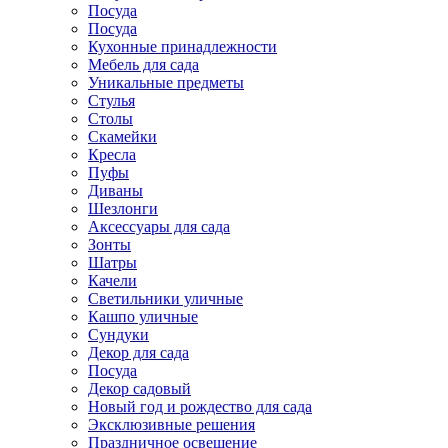
Посуда
Посуда
Кухонные принадлежности
Мебель для сада
Уникальные предметы
Стулья
Столы
Скамейки
Кресла
Пуфы
Диваны
Шезлонги
Аксессуары для сада
Зонты
Шатры
Качели
Cветильники уличные
Кашпо уличные
Сундуки
Декор для сада
Посуда
Декор садовый
Новый год и рождество для сада
Эксклюзивные решения
Праздничное освещение