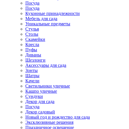
Посуда
Посуда
Кухонные принадлежности
Мебель для сада
Уникальные предметы
Стулья
Столы
Скамейки
Кресла
Пуфы
Диваны
Шезлонги
Аксессуары для сада
Зонты
Шатры
Качели
Cветильники уличные
Кашпо уличные
Сундуки
Декор для сада
Посуда
Декор садовый
Новый год и рождество для сада
Эксклюзивные решения
Праздничное освещение