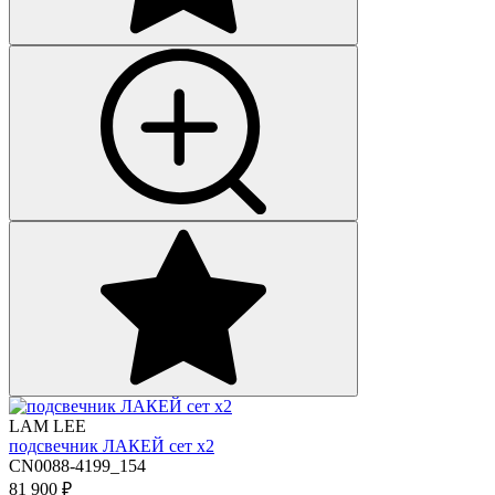
LAM LEE
подсвечник ЛАКЕЙ сет х2
CN0088-4199_154
81 900
₽