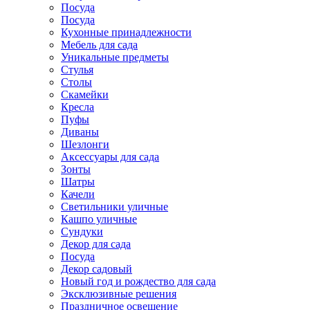
Посуда
Посуда
Кухонные принадлежности
Мебель для сада
Уникальные предметы
Стулья
Столы
Скамейки
Кресла
Пуфы
Диваны
Шезлонги
Аксессуары для сада
Зонты
Шатры
Качели
Cветильники уличные
Кашпо уличные
Сундуки
Декор для сада
Посуда
Декор садовый
Новый год и рождество для сада
Эксклюзивные решения
Праздничное освещение