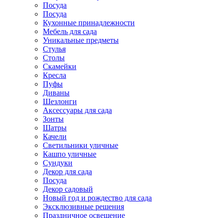
Посуда
Посуда
Кухонные принадлежности
Мебель для сада
Уникальные предметы
Стулья
Столы
Скамейки
Кресла
Пуфы
Диваны
Шезлонги
Аксессуары для сада
Зонты
Шатры
Качели
Cветильники уличные
Кашпо уличные
Сундуки
Декор для сада
Посуда
Декор садовый
Новый год и рождество для сада
Эксклюзивные решения
Праздничное освещение