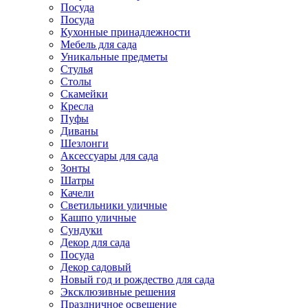
Посуда
Посуда
Кухонные принадлежности
Мебель для сада
Уникальные предметы
Стулья
Столы
Скамейки
Кресла
Пуфы
Диваны
Шезлонги
Аксессуары для сада
Зонты
Шатры
Качели
Cветильники уличные
Кашпо уличные
Сундуки
Декор для сада
Посуда
Декор садовый
Новый год и рождество для сада
Эксклюзивные решения
Праздничное освещение