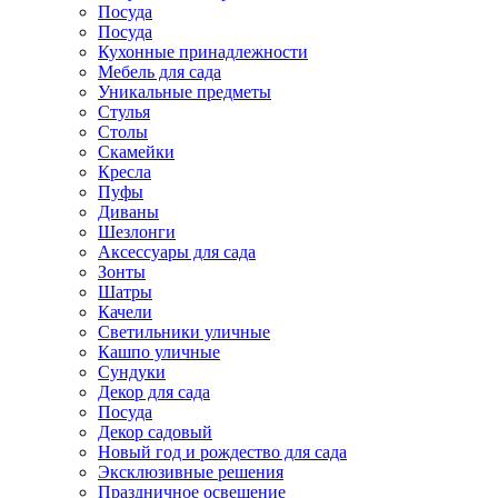
Посуда
Посуда
Кухонные принадлежности
Мебель для сада
Уникальные предметы
Стулья
Столы
Скамейки
Кресла
Пуфы
Диваны
Шезлонги
Аксессуары для сада
Зонты
Шатры
Качели
Cветильники уличные
Кашпо уличные
Сундуки
Декор для сада
Посуда
Декор садовый
Новый год и рождество для сада
Эксклюзивные решения
Праздничное освещение