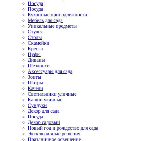
Посуда
Посуда
Кухонные принадлежности
Мебель для сада
Уникальные предметы
Стулья
Столы
Скамейки
Кресла
Пуфы
Диваны
Шезлонги
Аксессуары для сада
Зонты
Шатры
Качели
Cветильники уличные
Кашпо уличные
Сундуки
Декор для сада
Посуда
Декор садовый
Новый год и рождество для сада
Эксклюзивные решения
Праздничное освещение