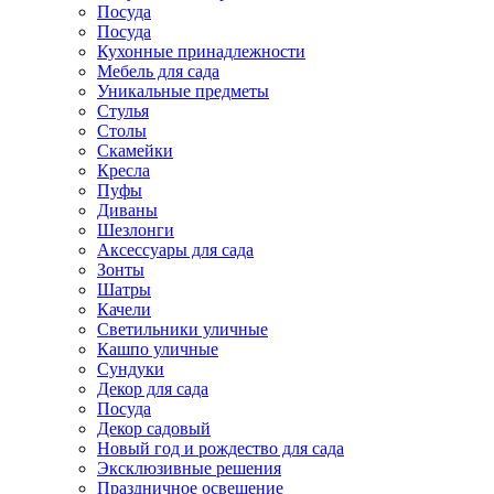
Посуда
Посуда
Кухонные принадлежности
Мебель для сада
Уникальные предметы
Стулья
Столы
Скамейки
Кресла
Пуфы
Диваны
Шезлонги
Аксессуары для сада
Зонты
Шатры
Качели
Cветильники уличные
Кашпо уличные
Сундуки
Декор для сада
Посуда
Декор садовый
Новый год и рождество для сада
Эксклюзивные решения
Праздничное освещение