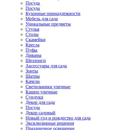
Посуда
Посуда
Кухонные принадлежности
Мебель для сада
Уникальные предметы
Стулья
Столы
Скамейки
Кресла
Пуфы
Диваны
Шезлонги
Аксессуары для сада
Зонты
Шатры
Качели
Cветильники уличные
Кашпо уличные
Сундуки
Декор для сада
Посуда
Декор садовый
Новый год и рождество для сада
Эксклюзивные решения
Праздничное освещение