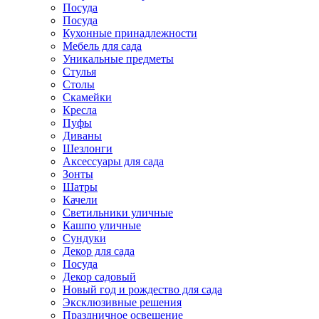
Посуда
Посуда
Кухонные принадлежности
Мебель для сада
Уникальные предметы
Стулья
Столы
Скамейки
Кресла
Пуфы
Диваны
Шезлонги
Аксессуары для сада
Зонты
Шатры
Качели
Cветильники уличные
Кашпо уличные
Сундуки
Декор для сада
Посуда
Декор садовый
Новый год и рождество для сада
Эксклюзивные решения
Праздничное освещение