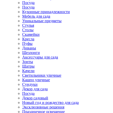
Посуда
Посуда
Кухонные принадлежности
Мебель для сада
Уникальные предметы
Стулья
Столы
Скамейки
Кресла
Пуфы
Диваны
Шезлонги
Аксессуары для сада
Зонты
Шатры
Качели
Cветильники уличные
Кашпо уличные
Сундуки
Декор для сада
Посуда
Декор садовый
Новый год и рождество для сада
Эксклюзивные решения
Праздничное освещение