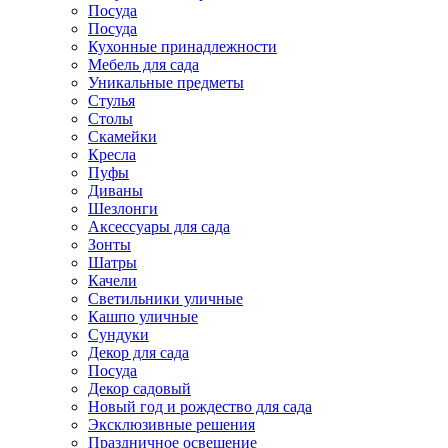
Посуда
Посуда
Кухонные принадлежности
Мебель для сада
Уникальные предметы
Стулья
Столы
Скамейки
Кресла
Пуфы
Диваны
Шезлонги
Аксессуары для сада
Зонты
Шатры
Качели
Cветильники уличные
Кашпо уличные
Сундуки
Декор для сада
Посуда
Декор садовый
Новый год и рождество для сада
Эксклюзивные решения
Праздничное освещение