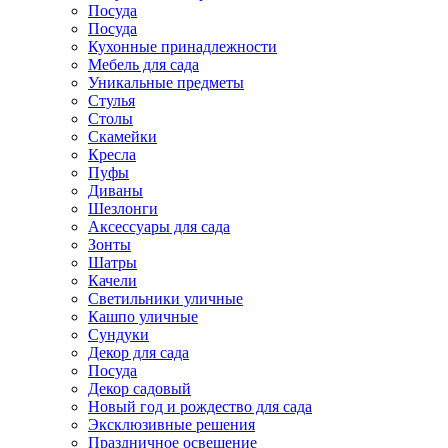
Посуда
Посуда
Кухонные принадлежности
Мебель для сада
Уникальные предметы
Стулья
Столы
Скамейки
Кресла
Пуфы
Диваны
Шезлонги
Аксессуары для сада
Зонты
Шатры
Качели
Cветильники уличные
Кашпо уличные
Сундуки
Декор для сада
Посуда
Декор садовый
Новый год и рождество для сада
Эксклюзивные решения
Праздничное освещение