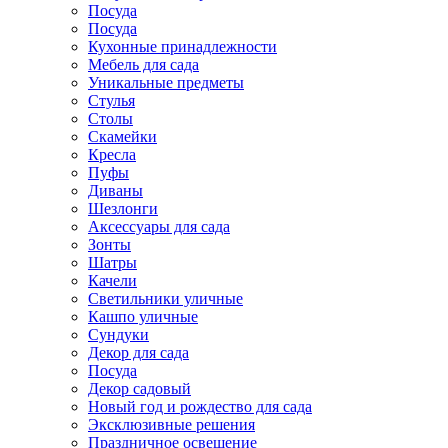
Посуда
Посуда
Кухонные принадлежности
Мебель для сада
Уникальные предметы
Стулья
Столы
Скамейки
Кресла
Пуфы
Диваны
Шезлонги
Аксессуары для сада
Зонты
Шатры
Качели
Cветильники уличные
Кашпо уличные
Сундуки
Декор для сада
Посуда
Декор садовый
Новый год и рождество для сада
Эксклюзивные решения
Праздничное освещение