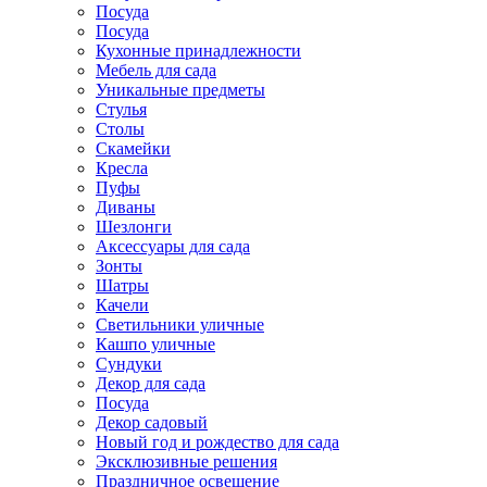
Посуда
Посуда
Кухонные принадлежности
Мебель для сада
Уникальные предметы
Стулья
Столы
Скамейки
Кресла
Пуфы
Диваны
Шезлонги
Аксессуары для сада
Зонты
Шатры
Качели
Cветильники уличные
Кашпо уличные
Сундуки
Декор для сада
Посуда
Декор садовый
Новый год и рождество для сада
Эксклюзивные решения
Праздничное освещение