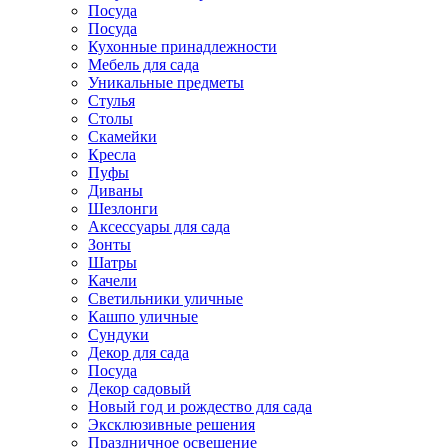
Посуда
Посуда
Кухонные принадлежности
Мебель для сада
Уникальные предметы
Стулья
Столы
Скамейки
Кресла
Пуфы
Диваны
Шезлонги
Аксессуары для сада
Зонты
Шатры
Качели
Cветильники уличные
Кашпо уличные
Сундуки
Декор для сада
Посуда
Декор садовый
Новый год и рождество для сада
Эксклюзивные решения
Праздничное освещение