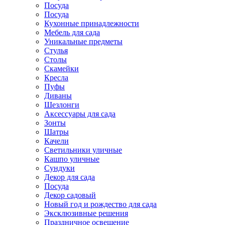
Посуда
Посуда
Кухонные принадлежности
Мебель для сада
Уникальные предметы
Стулья
Столы
Скамейки
Кресла
Пуфы
Диваны
Шезлонги
Аксессуары для сада
Зонты
Шатры
Качели
Cветильники уличные
Кашпо уличные
Сундуки
Декор для сада
Посуда
Декор садовый
Новый год и рождество для сада
Эксклюзивные решения
Праздничное освещение