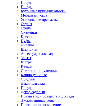
Посуда
Посуда
Кухонные принадлежности
Мебель для сада
Уникальные предметы
Стулья
Столы
Скамейки
Кресла
Пуфы
Диваны
Шезлонги
Аксессуары для сада
Зонты
Шатры
Качели
Cветильники уличные
Кашпо уличные
Сундуки
Декор для сада
Посуда
Декор садовый
Новый год и рождество для сада
Эксклюзивные решения
Праздничное освещение