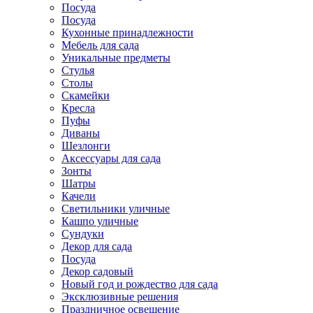
Посуда
Посуда
Кухонные принадлежности
Мебель для сада
Уникальные предметы
Стулья
Столы
Скамейки
Кресла
Пуфы
Диваны
Шезлонги
Аксессуары для сада
Зонты
Шатры
Качели
Cветильники уличные
Кашпо уличные
Сундуки
Декор для сада
Посуда
Декор садовый
Новый год и рождество для сада
Эксклюзивные решения
Праздничное освещение