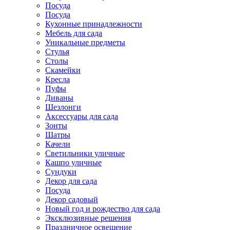
Посуда
Посуда
Кухонные принадлежности
Мебель для сада
Уникальные предметы
Стулья
Столы
Скамейки
Кресла
Пуфы
Диваны
Шезлонги
Аксессуары для сада
Зонты
Шатры
Качели
Cветильники уличные
Кашпо уличные
Сундуки
Декор для сада
Посуда
Декор садовый
Новый год и рождество для сада
Эксклюзивные решения
Праздничное освещение