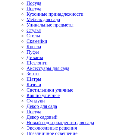
Посуда
Посуда
Кухонные принадлежности
Мебель для сада
Уникальные предметы
Стулья
Столы
Скамейки
Кресла
Пуфы
Диваны
Шезлонги
Аксессуары для сада
Зонты
Шатры
Качели
Cветильники уличные
Кашпо уличные
Сундуки
Декор для сада
Посуда
Декор садовый
Новый год и рождество для сада
Эксклюзивные решения
Праздничное освещение