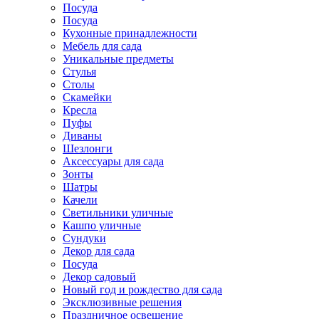
Посуда
Посуда
Кухонные принадлежности
Мебель для сада
Уникальные предметы
Стулья
Столы
Скамейки
Кресла
Пуфы
Диваны
Шезлонги
Аксессуары для сада
Зонты
Шатры
Качели
Cветильники уличные
Кашпо уличные
Сундуки
Декор для сада
Посуда
Декор садовый
Новый год и рождество для сада
Эксклюзивные решения
Праздничное освещение