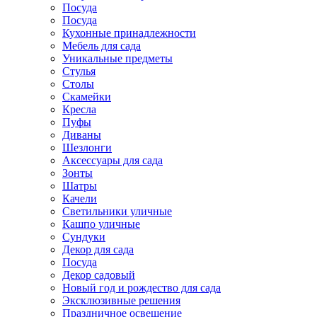
Посуда
Посуда
Кухонные принадлежности
Мебель для сада
Уникальные предметы
Стулья
Столы
Скамейки
Кресла
Пуфы
Диваны
Шезлонги
Аксессуары для сада
Зонты
Шатры
Качели
Cветильники уличные
Кашпо уличные
Сундуки
Декор для сада
Посуда
Декор садовый
Новый год и рождество для сада
Эксклюзивные решения
Праздничное освещение