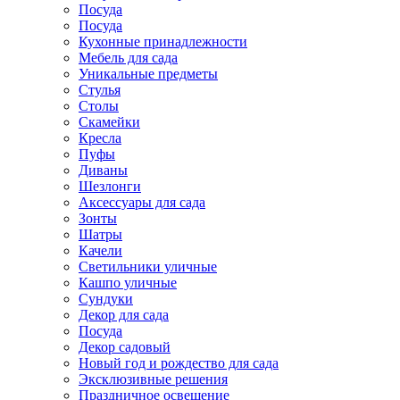
Посуда
Посуда
Кухонные принадлежности
Мебель для сада
Уникальные предметы
Стулья
Столы
Скамейки
Кресла
Пуфы
Диваны
Шезлонги
Аксессуары для сада
Зонты
Шатры
Качели
Cветильники уличные
Кашпо уличные
Сундуки
Декор для сада
Посуда
Декор садовый
Новый год и рождество для сада
Эксклюзивные решения
Праздничное освещение