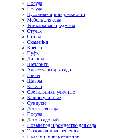
Посуда
Посуда
Кухонные принадлежности
Мебель для сада
Уникальные предметы
Стулья
Столы
Скамейки
Кресла
Пуфы
Диваны
Шезлонги
Аксессуары для сада
Зонты
Шатры
Качели
Cветильники уличные
Кашпо уличные
Сундуки
Декор для сада
Посуда
Декор садовый
Новый год и рождество для сада
Эксклюзивные решения
Праздничное освещение