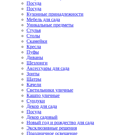
Посуда
Посуда
Кухонные принадлежности
Мебель для сада
Уникальные предметы
Стулья
Столы
Скамейки
Кресла
Пуфы
Диваны
Шезлонги
Аксессуары для сада
Зонты
Шатры
Качели
Cветильники уличные
Кашпо уличные
Сундуки
Декор для сада
Посуда
Декор садовый
Новый год и рождество для сада
Эксклюзивные решения
Праздничное освещение