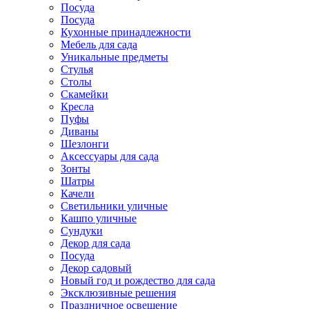
Посуда
Посуда
Кухонные принадлежности
Мебель для сада
Уникальные предметы
Стулья
Столы
Скамейки
Кресла
Пуфы
Диваны
Шезлонги
Аксессуары для сада
Зонты
Шатры
Качели
Cветильники уличные
Кашпо уличные
Сундуки
Декор для сада
Посуда
Декор садовый
Новый год и рождество для сада
Эксклюзивные решения
Праздничное освещение