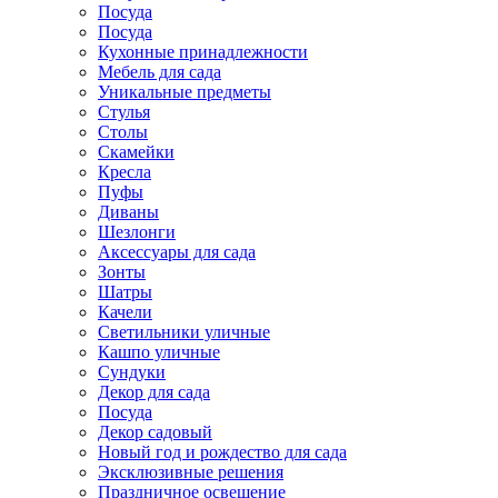
Посуда
Посуда
Кухонные принадлежности
Мебель для сада
Уникальные предметы
Стулья
Столы
Скамейки
Кресла
Пуфы
Диваны
Шезлонги
Аксессуары для сада
Зонты
Шатры
Качели
Cветильники уличные
Кашпо уличные
Сундуки
Декор для сада
Посуда
Декор садовый
Новый год и рождество для сада
Эксклюзивные решения
Праздничное освещение