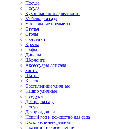
Посуда
Посуда
Кухонные принадлежности
Мебель для сада
Уникальные предметы
Стулья
Столы
Скамейки
Кресла
Пуфы
Диваны
Шезлонги
Аксессуары для сада
Зонты
Шатры
Качели
Cветильники уличные
Кашпо уличные
Сундуки
Декор для сада
Посуда
Декор садовый
Новый год и рождество для сада
Эксклюзивные решения
Праздничное освещение