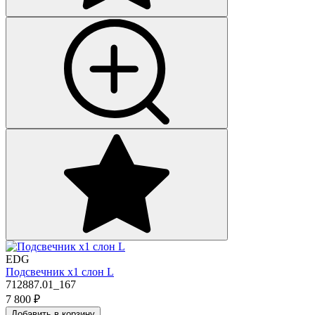
EDG
Подсвечник х1 слон L
712887.01_167
7 800
₽
Добавить в корзину