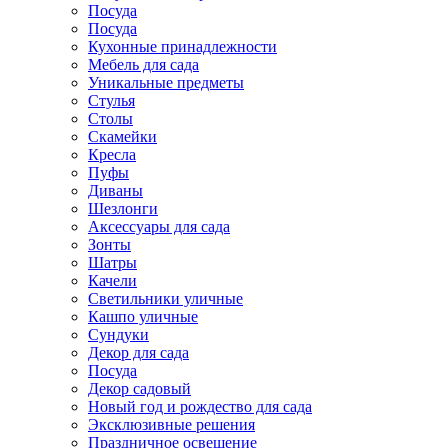
Посуда
Посуда
Кухонные принадлежности
Мебель для сада
Уникальные предметы
Стулья
Столы
Скамейки
Кресла
Пуфы
Диваны
Шезлонги
Аксессуары для сада
Зонты
Шатры
Качели
Cветильники уличные
Кашпо уличные
Сундуки
Декор для сада
Посуда
Декор садовый
Новый год и рождество для сада
Эксклюзивные решения
Праздничное освещение