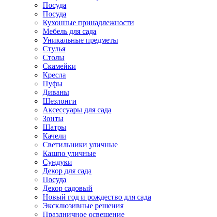
Посуда
Посуда
Кухонные принадлежности
Мебель для сада
Уникальные предметы
Стулья
Столы
Скамейки
Кресла
Пуфы
Диваны
Шезлонги
Аксессуары для сада
Зонты
Шатры
Качели
Cветильники уличные
Кашпо уличные
Сундуки
Декор для сада
Посуда
Декор садовый
Новый год и рождество для сада
Эксклюзивные решения
Праздничное освещение