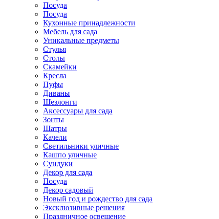
Посуда
Посуда
Кухонные принадлежности
Мебель для сада
Уникальные предметы
Стулья
Столы
Скамейки
Кресла
Пуфы
Диваны
Шезлонги
Аксессуары для сада
Зонты
Шатры
Качели
Cветильники уличные
Кашпо уличные
Сундуки
Декор для сада
Посуда
Декор садовый
Новый год и рождество для сада
Эксклюзивные решения
Праздничное освещение