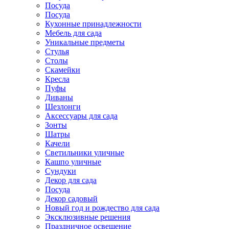
Посуда
Посуда
Кухонные принадлежности
Мебель для сада
Уникальные предметы
Стулья
Столы
Скамейки
Кресла
Пуфы
Диваны
Шезлонги
Аксессуары для сада
Зонты
Шатры
Качели
Cветильники уличные
Кашпо уличные
Сундуки
Декор для сада
Посуда
Декор садовый
Новый год и рождество для сада
Эксклюзивные решения
Праздничное освещение