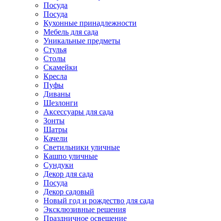
Посуда
Посуда
Кухонные принадлежности
Мебель для сада
Уникальные предметы
Стулья
Столы
Скамейки
Кресла
Пуфы
Диваны
Шезлонги
Аксессуары для сада
Зонты
Шатры
Качели
Cветильники уличные
Кашпо уличные
Сундуки
Декор для сада
Посуда
Декор садовый
Новый год и рождество для сада
Эксклюзивные решения
Праздничное освещение